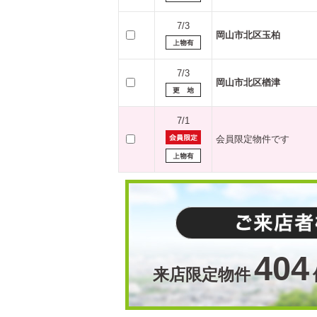
7/3
岡山市北区玉柏
7/3
岡山市北区楢津
7/1
会員限定物件です
404
来店限定物件