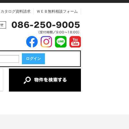
カタログ資料請求
ＷＥＢ無料相談フォーム
中古マンション
中古一戸建て
新築一戸建て
土地