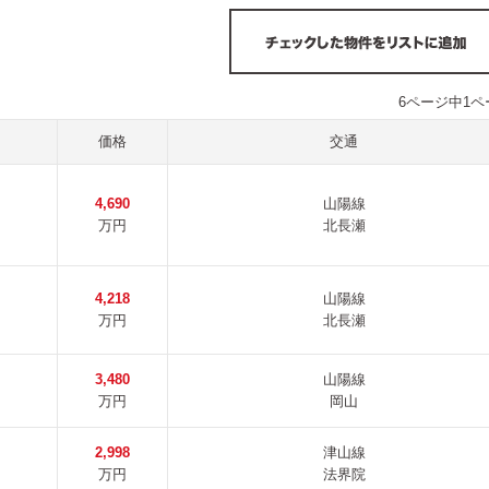
6ページ中1
価格
交通
4,690
山陽線
万円
北長瀬
4,218
山陽線
万円
北長瀬
3,480
山陽線
万円
岡山
2,998
津山線
万円
法界院