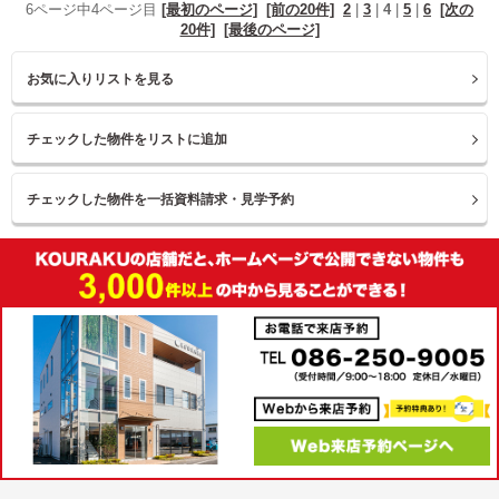
6ページ中4ページ目
[最初のページ]
[前の20件]
2
|
3
|
4
|
5
|
6
[次の
20件]
[最後のページ]
お気に入りリストを見る