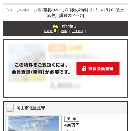
6ページ中4ページ目
[最初のページ]
[前の20件]
2
|
3
|
4
|
5
|
6
[次の
20件]
[最後のページ]
並び替え
新着順
｜
価格
｜
土地面積
｜
岡山市北区足守
488万円