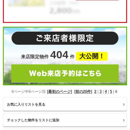
404
大公開！
来店限定物件
件
6ページ中6ページ目
[最初のページ]
[前の20件]
2
|
3
|
4
|
5
|
6
お気に入りリストを見る