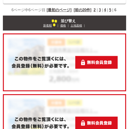
6ページ中6ページ目
[最初のページ]
[前の20件]
2
|
3
|
4
|
5
|
6
並び替え
新着順
｜
価格
｜
土地面積
｜