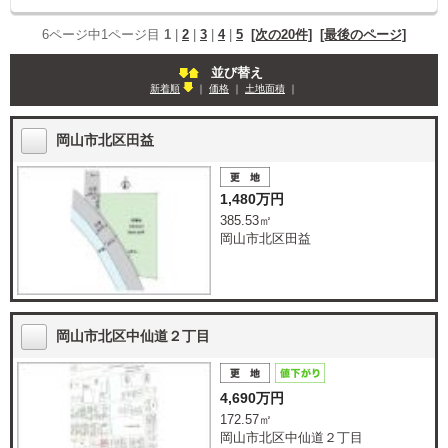
6ページ中1ページ目
1
|
2
|
3
|
4
|
5
[次の20件]
[最後のページ]
並び替え
新着順
｜
価格
｜
土地面積
｜
岡山市北区田益
1,480万円
385.53㎡
岡山市北区田益
岡山市北区中仙道２丁目
4,690万円
172.57㎡
岡山市北区中仙道２丁目