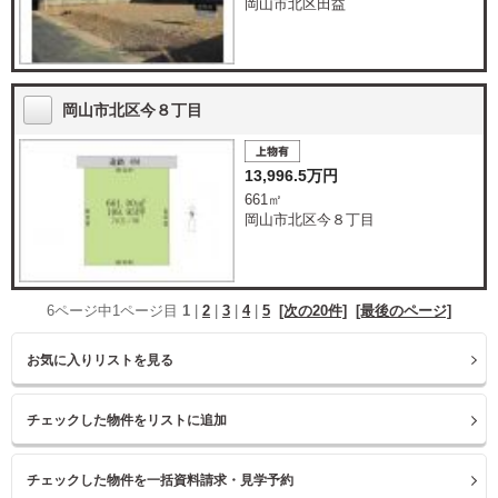
岡山市北区田益
岡山市北区今８丁目
13,996.5万円
661㎡
岡山市北区今８丁目
6ページ中1ページ目
1
|
2
|
3
|
4
|
5
[次の20件]
[最後のページ]
お気に入りリストを見る