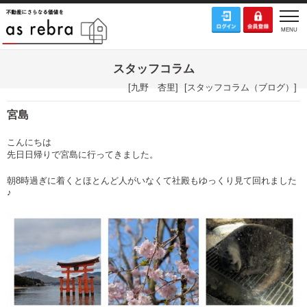
スタッフコラム
[
九野 杏里
]
[
スタッフコラム（ブログ）
]
宮島
こんにちは
先日日帰りで宮島に行ってきました。
朝8時過ぎに着くとほとんど人がいなくて社殿もゆっくり見て回れました
♪