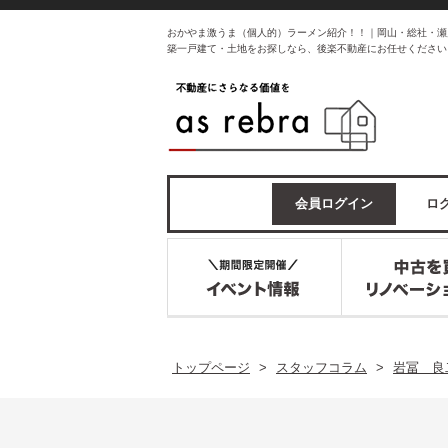
おかやま激うま（個人的）ラーメン紹介！！｜岡山・総社・瀬
築一戸建て・土地をお探しなら、後楽不動産にお任せください
会員ログイン
ログ
トップページ
>
スタッフコラム
>
岩冨 良