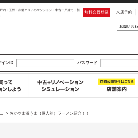
戸内・玉野・赤磐エリアのマンション・中古一戸建て・新
無料会員登録
来店予約
。
インID
パスワード
二
>
おかやま激うま（個人的）ラーメン紹介！！