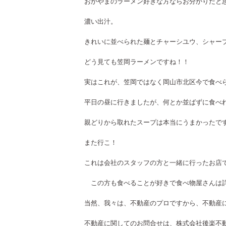
おかやまのラーメン好きな方ならお分かりだと
濃い出汁。
きれいに並べられた麺とチャーシユウ、シャー
どう見ても笠岡ラーメンですね！！
実はこれが、笠岡ではなく岡山市北区今で食べ
平日の昼に行きましたが、何とか並ばずに食べ
親どりから取れたスープは本当にうまかったで
また行こ！
これは会社のスタッフの方と一緒に行ったお店
この方も食べることが好きで食べ物屋さんは
当然、我々は、不動産のプロですから、不動産
不動産に関してのお問合せは、株式会社後楽不