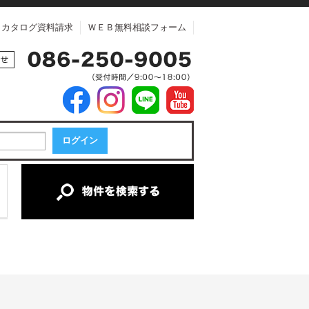
カタログ資料請求
ＷＥＢ無料相談フォーム
中古マンション
中古一戸建て
新築一戸建て
土地