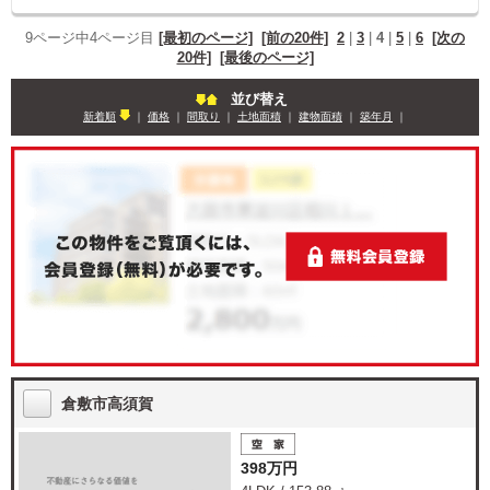
9ページ中4ページ目
[最初のページ]
[前の20件]
2
|
3
|
4
|
5
|
6
[次の
20件]
[最後のページ]
並び替え
新着順
｜
価格
｜
間取り
｜
土地面積
｜
建物面積
｜
築年月
｜
倉敷市高須賀
398万円