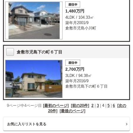
1,480万円
4LDK / 104.33㎡
築年月2001/9
倉敷市児島小川町
倉敷市児島下の町６丁目
2,700万円
3LDK / 94.38㎡
築年月2016/9
倉敷市児島下の町６丁目
9ページ中4ページ目
[最初のページ]
[前の20件]
2
|
3
|
4
|
5
|
6
[次の
20件]
[最後のページ]
お気に入りリストを見る