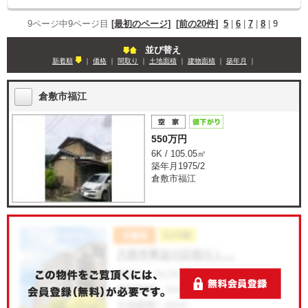
9ページ中9ページ目
[最初のページ]
[前の20件]
5
|
6
|
7
|
8
|
9
並び替え
新着順
｜
価格
｜
間取り
｜
土地面積
｜
建物面積
｜
築年月
｜
倉敷市福江
550万円
6K / 105.05㎡
築年月1975/2
倉敷市福江