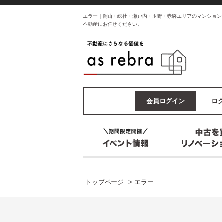
エラー｜岡山・総社・瀬戸内・玉野・赤磐エリアのマンション
不動産にお任せください。
会員ログイン
ログ
トップページ
>
エラー