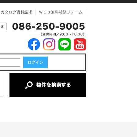
カタログ資料請求
ＷＥＢ無料相談フォーム
中古マンション
中古一戸建て
新築一戸建て
土地