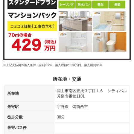
※上記支払例の借入条件：金利0.9%、借入総額2,328万円、借入期間35年
所在地・交通
岡山市南区豊成３丁目１６ シティパル
所在地
芳泉壱番館1101
最寄駅
宇野線 備前西市
徒歩分数
38分
最寄バス停