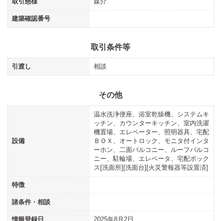
取引態様
媒介
建築確認番号
取引条件等
引渡し
相談
その他
温水洗浄便座、浴室乾燥機、システムキ
ッチン、カウンターキッチン、室内洗濯
機置場、エレベーター、照明器具、宅配
設備
ＢＯＸ、オートロック、モニタ付インタ
ーホン、二面バルコニー、ルーフバルコ
ニー、駐輪場、エレベータ、宅配ボック
ス[洗面所][洗面台][火災警報器等設置済]
特徴
諸条件・相談
情報登録日
2025年8月2日