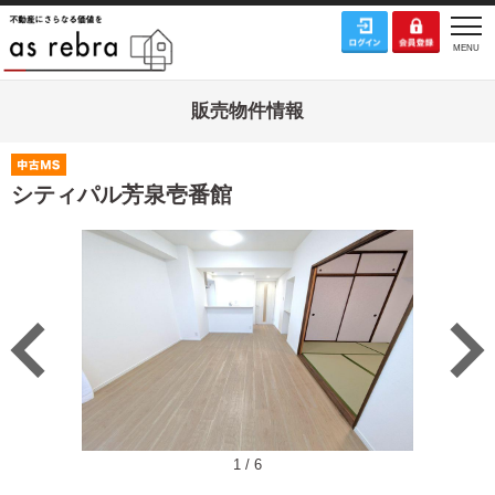
販売物件情報
シティパル芳泉壱番館
1
/
6