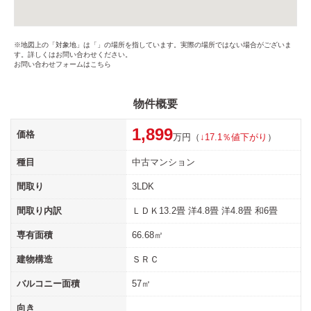
※地図上の「対象地」は「」の場所を指しています。実際の場所ではない場合がございま
す。詳しくはお問い合わせください。
お問い合わせフォームはこちら
物件概要
1,899
価格
万円（
↓17.1％値下がり
）
種目
中古マンション
間取り
3LDK
間取り内訳
ＬＤＫ13.2畳 洋4.8畳 洋4.8畳 和6畳
専有面積
66.68㎡
建物構造
ＳＲＣ
バルコニー面積
57㎡
向き