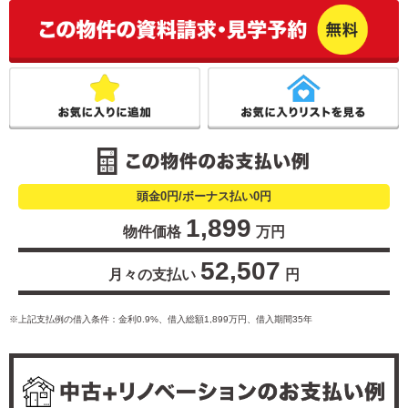
こ
頭金0円/ボーナス払い0円
1,899
物件価格
万円
52,507
月々の支払い
円
※上記支払例の借入条件：金利0.9%、借入総額
1,899
万円、借入期間35年
中