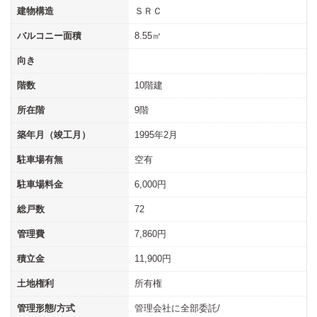
建物構造
ＳＲＣ
バルコニー面積
8.55㎡
向き
階数
10階建
所在階
9階
築年月（竣工月）
1995年2月
駐車場有無
空有
駐車場料金
6,000円
総戸数
72
管理費
7,860円
積立金
11,900円
土地権利
所有権
管理形態/方式
管理会社に全部委託/