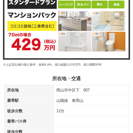
※上記支払例の借入条件：金利0.9%、借入総額2,079万円、借入期間35年
所在地・交通
所在地
岡山市中区下 907
最寄駅
山陽線 東岡山
徒歩分数
12分
最寄バス停
徒歩分数