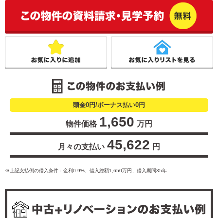
こ
頭金0円/ボーナス払い0円
1,650
物件価格
万円
45,622
月々の支払い
円
※上記支払例の借入条件：金利0.9%、借入総額
1,650
万円、借入期間35年
中