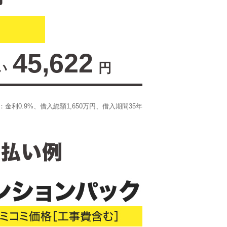
45,622
い
円
金利0.9%、借入総額
1,650
万円、借入期間35年