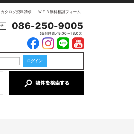
カタログ資料請求
ＷＥＢ無料相談フォーム
中古マンション
中古一戸建て
新築一戸建て
土地