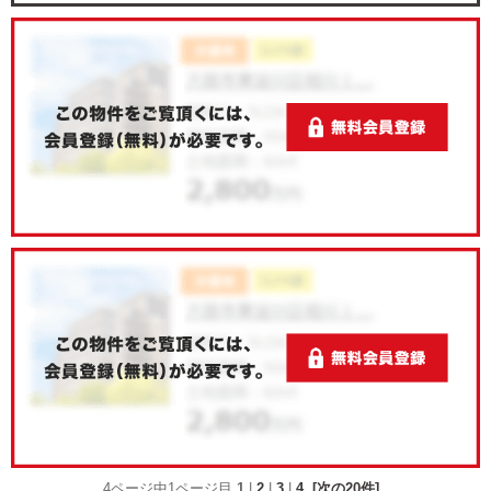
4ページ中1ページ目
1
|
2
|
3
|
4
[次の20件]