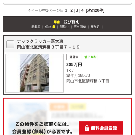
4ページ中1ページ目
1
|
2
|
3
|
4
[次の20件]
並び替え
新着順
｜
価格
｜
間取り
｜
専有面積
｜
築年月
｜
ナッツクラッカー医大東
岡山市北区清輝橋３丁目７－１９
205万円
1K /
築年月1986/3
岡山市北区清輝橋３丁目