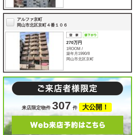
アルファ京町
岡山市北区京町４番１０６
270万円
1ROOM /
築年月1990/8
岡山市北区京町
307
大公開！
来店限定物件
件