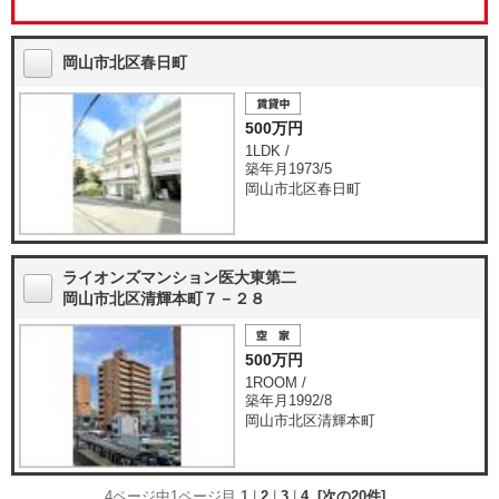
岡山市北区春日町
500万円
1LDK /
築年月1973/5
岡山市北区春日町
ライオンズマンション医大東第二
岡山市北区清輝本町７－２８
500万円
1ROOM /
築年月1992/8
岡山市北区清輝本町
4ページ中1ページ目
1
|
2
|
3
|
4
[次の20件]