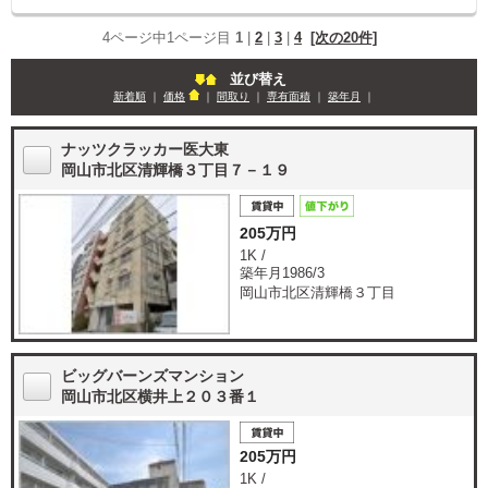
4ページ中1ページ目
1
|
2
|
3
|
4
[次の20件]
並び替え
新着順
｜
価格
｜
間取り
｜
専有面積
｜
築年月
｜
ナッツクラッカー医大東
岡山市北区清輝橋３丁目７－１９
205万円
1K /
築年月1986/3
岡山市北区清輝橋３丁目
ビッグバーンズマンション
岡山市北区横井上２０３番１
205万円
1K /