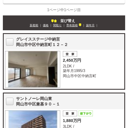
1ページ中1ページ目
並び替え
新着順
｜
価格
｜
間取り
｜
専有面積
｜
築年月
｜
グレイスステージ中納言
岡山市中区中納言町１２－２
2,450万円
2LDK /
築年月1995/3
岡山市中区中納言町
サントノーレ岡山東
岡山市中区兼基９０－１
1,880万円
3LDK /