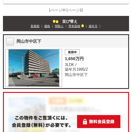
1ページ中1ページ目
並び替え
新着順
｜
価格
｜
間取り
｜
専有面積
｜
築年月
｜
岡山市中区下
1,650万円
3LDK /
築年月1995/2
岡山市中区下