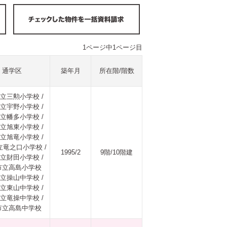
1ページ中1ページ目
通学区
築年月
所在階/階数
立三勲小学校 /
立宇野小学校 /
立幡多小学校 /
立旭東小学校 /
立旭竜小学校 /
竜之口小学校 /
1995/2
9階/10階建
立財田小学校 /
市立高島小学校
立操山中学校 /
立東山中学校 /
立竜操中学校 /
市立高島中学校