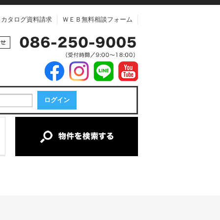
カタログ資料請求
ＷＥＢ無料相談フォーム
中古マンション
中古一戸建て
新築一戸建て
土地