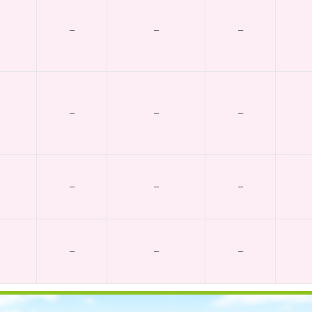
–
–
–
–
–
–
–
–
–
–
–
–