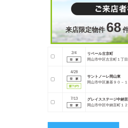
68
来店限定物件
2/4
リベール古京町
岡山市中区古京町１丁目
4/28
サントノーレ岡山東
岡山市中区兼基９０－１
7/13
グレイスステージ中納言
岡山市中区中納言町１２