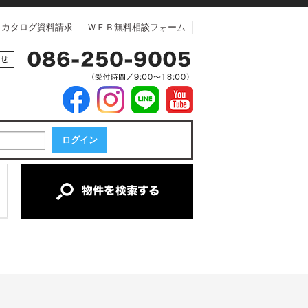
カタログ資料請求
ＷＥＢ無料相談フォーム
中古マンション
中古一戸建て
新築一戸建て
土地