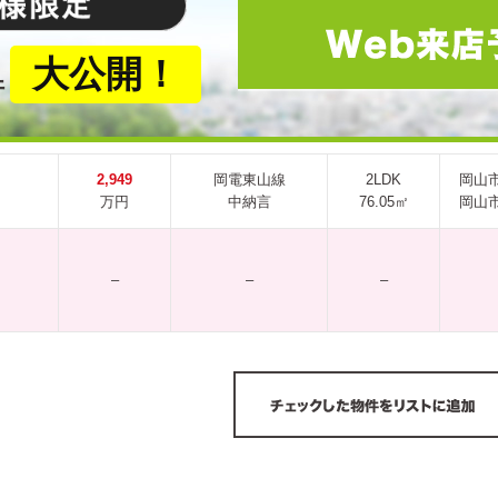
大公開！
件
2,949
岡電東山線
2LDK
岡山
万円
中納言
76.05㎡
岡山
–
–
–