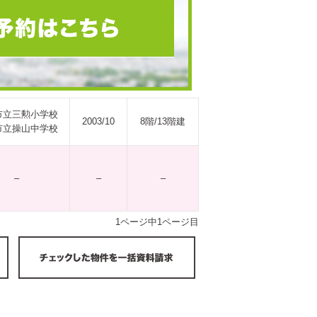
市立三勲小学校
2003/10
8階/13階建
市立操山中学校
–
–
–
1ページ中1ページ目