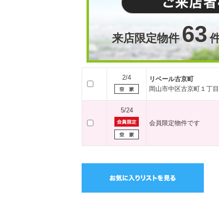
63
来店限定物件
2/4
リベール古京町
岡山市中区古京町１丁目
5/24
会員限定物件です