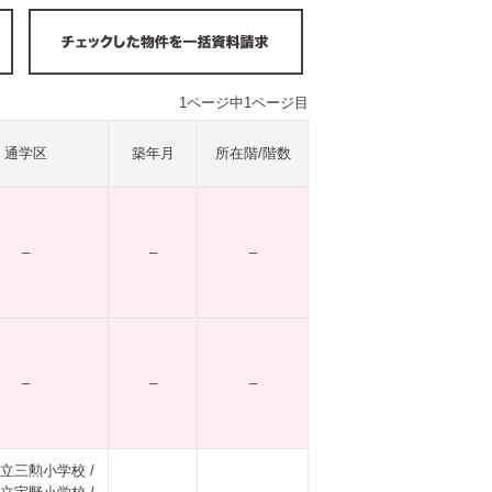
1ページ中1ページ目
通学区
築年月
所在階/階数
–
–
–
–
–
–
立三勲小学校 /