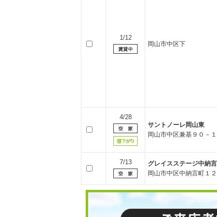
1/12
岡山市中区下
4/28
サントノーレ岡山東
岡山市中区兼基９０－１
7/13
グレイスステージ中納言
岡山市中区中納言町１２