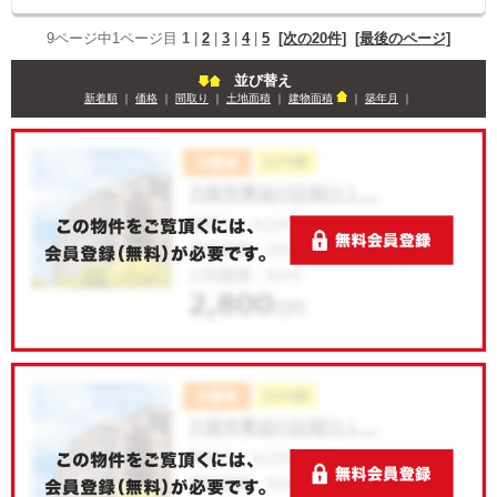
9ページ中1ページ目
1
|
2
|
3
|
4
|
5
[次の20件]
[最後のページ]
並び替え
新着順
｜
価格
｜
間取り
｜
土地面積
｜
建物面積
｜
築年月
｜