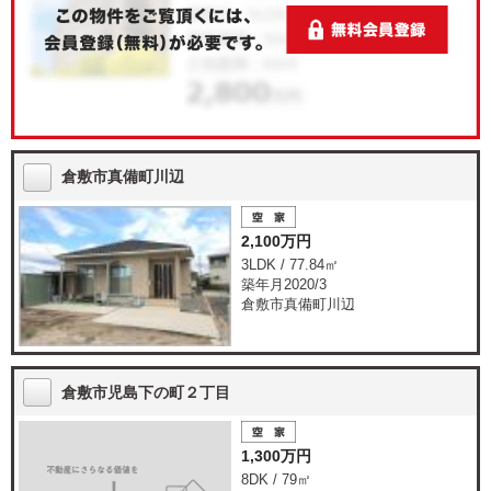
倉敷市真備町川辺
2,100万円
3LDK / 77.84㎡
築年月2020/3
倉敷市真備町川辺
倉敷市児島下の町２丁目
1,300万円
8DK / 79㎡